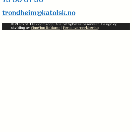
73 80 87 50
trondheim@katolsk.no
© 2026 St. Olav domsogn. Alle rettigheter reservert. Design og
utvikling av
VinnVinn Reklame
|
Personvernerklæring