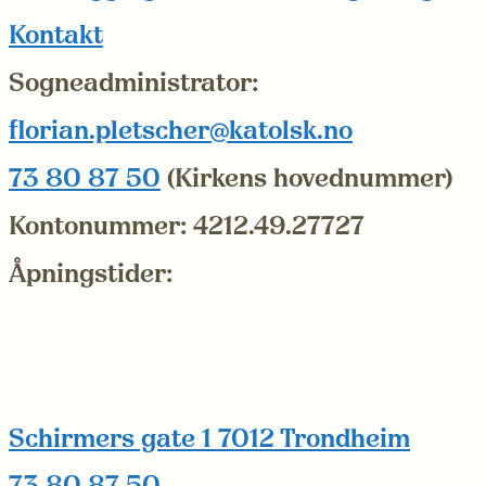
Kontakt
Sogneadministrator:
florian.pletscher@katolsk.no
73 80 87 50
(Kirkens hovednummer)
Kontonummer: 4212.49.27727
Åpningstider:
Åpen kirke
Kirken er åpen når menighetskontoret er åpent, og ellers i forbindelse med
aktivitet i kirken.
Menighetskontor
Telefon og besøkstid: tirsdag til fredag 10-14.
I skolens ferier kan åpningstidene være noe annerledes, se aktivitetskalenderen for
eventuelle endringer.
Schirmers gate 1 7012 Trondheim