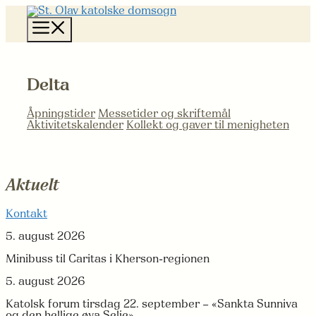
Hopp
til
Meny
innhold
Delta
Åpningstider
Messetider og skriftemål
Aktivitetskalender
Kollekt og gaver til menigheten
Aktuelt
Kontakt
5. august 2026
Minibuss til Caritas i Kherson-regionen
5. august 2026
Katolsk forum tirsdag 22. september – «Sankta Sunniva
og den hellige øya Selje»