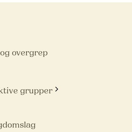
 og overgrep
ktive grupper
ngdomslag