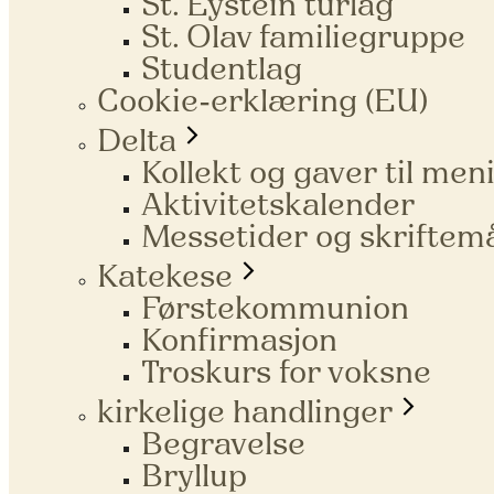
St. Eystein turlag
St. Olav familiegruppe
Studentlag
Cookie-erklæring (EU)
Delta
Kollekt og gaver til me
Aktivitetskalender
Messetider og skriftem
Katekese
Førstekommunion
Konfirmasjon
Troskurs for voksne
kirkelige handlinger
Begravelse
Bryllup