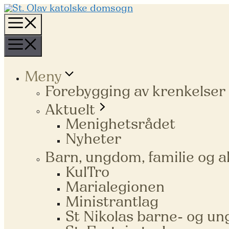
Hopp
til
Meny
innhold
Meny
Meny
Forebygging av krenkelser
Aktuelt
Menighetsrådet
Nyheter
Barn, ungdom, familie og a
KulTro
Marialegionen
Ministrantlag
St Nikolas barne- og u