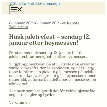
Hopp
til
Meny
innhold
8. januar 2025
8. januar 2025
av
Renate
Wahlström
Husk juletrefest – søndag 12.
januar etter høymessen!
Førstkommende søndag, 12. januar, blir det
juletrefest for menigheten etter høymessen.
Vi gjør oppmerksom på at juletrefesten erstatter
vanlig kirkekaffe denne søndagen, og vil i tillegg
tipse familier som pleier å gå i messen på polsk
om at det kan være greit å gå i høymessen denne
dagen slik at barna kan delta både i messe og på
juletrefest.
Alle barn som har lyst til det får veldig gjerne kle
seg ut til engler og hyrder.
Velkommen!