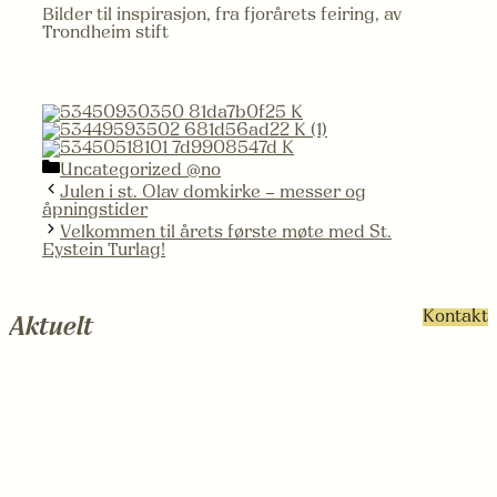
Bilder til inspirasjon, fra fjorårets feiring, av
Trondheim stift
Kategorier
Uncategorized @no
Julen i st. Olav domkirke – messer og
åpningstider
Velkommen til årets første møte med St.
Eystein Turlag!
Kontakt
Aktuelt