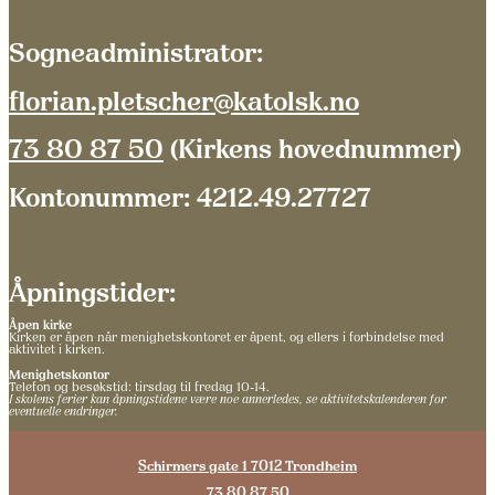
Sogneadministrator:
florian.pletscher@katolsk.no
73 80 87 50
(Kirkens hovednummer)
Kontonummer: 4212.49.27727
Åpningstider:
Åpen kirke
Kirken er åpen når menighetskontoret er åpent, og ellers i forbindelse med
aktivitet i kirken.
Menighetskontor
Telefon og besøkstid: tirsdag til fredag 10-14.
I skolens ferier kan åpningstidene være noe annerledes, se aktivitetskalenderen for
eventuelle endringer.
Schirmers gate 1 7012 Trondheim
73 80 87 50