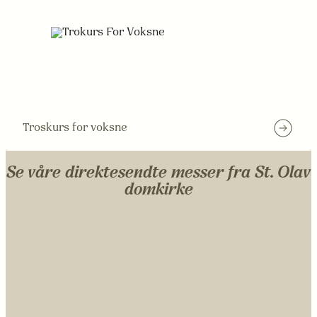
Troskurs for voksne
Se våre direktesendte messer fra St. Olav
domkirke