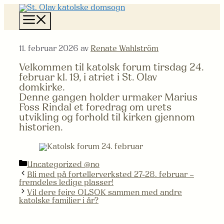
Hopp
til
Meny
innhold
11. februar 2026
av
Renate Wahlström
Velkommen til katolsk forum tirsdag 24.
februar kl. 19, i atriet i St. Olav
domkirke.
Denne gangen holder urmaker Marius
Foss Rindal et foredrag om urets
utvikling og forhold til kirken gjennom
historien.
Kategorier
Uncategorized @no
Bli med på fortellerverksted 27-28. februar –
fremdeles ledige plasser!
Vil dere feire OLSOK sammen med andre
katolske familier i år?