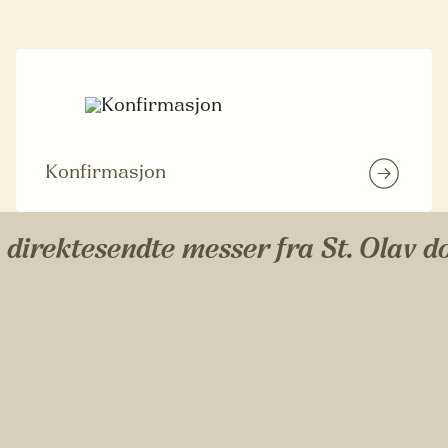
Konfirmasjon
 direktesendte messer fra St. Olav 