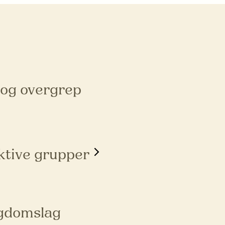
 og overgrep
ktive grupper
ngdomslag