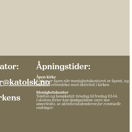
ator:
Åpningstider:
Åpen kirke
er@katolsk.no
Kirken er åpen når menighetskontoret er åpent, og
ellers i forbindelse med aktivitet i kirken.
Menighetskontor
rkens
Telefon og besøkstid: tirsdag til fredag 10-14.
I skolens ferier kan åpningstidene være noe
annerledes, se aktivitetskalenderen for eventuelle
endringer.