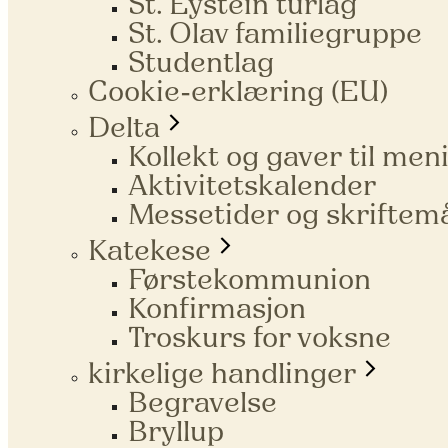
St. Eystein turlag
St. Olav familiegruppe
Studentlag
Cookie-erklæring (EU)
Delta
Kollekt og gaver til me
Aktivitetskalender
Messetider og skriftem
Katekese
Førstekommunion
Konfirmasjon
Troskurs for voksne
kirkelige handlinger
Begravelse
Bryllup