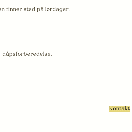
en finner sted på lørdager.
og dåpsforberedelse.
Kontakt