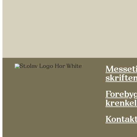
Messet
skrifte
Forebyg
krenkel
Kontak