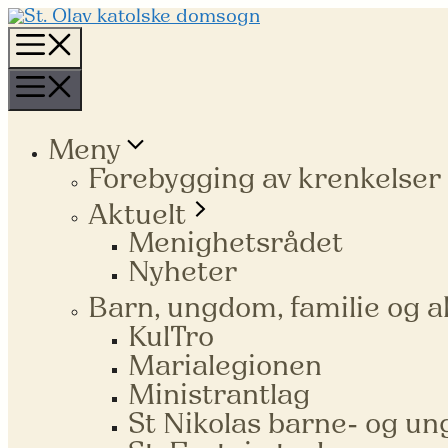
Hopp
til
Meny
innhold
Meny
Meny
Forebygging av krenkelser
Aktuelt
Menighetsrådet
Nyheter
Barn, ungdom, familie og a
KulTro
Marialegionen
Ministrantlag
St Nikolas barne- og u